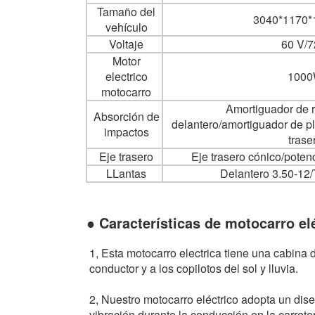
Tamaño del
3040*1170*
vehículo
Voltaje
60 V/7
Motor
electrico
100
motocarro
Amortiguador de r
Absorción de
delantero/amortiguador de p
impactos
trase
Eje trasero
Eje trasero cónico/poten
LLantas
Delantero 3.50-12/
● Características de motocarro el
1, Esta motocarro electrica tiene una cabina 
conductor y a los copilotos del sol y lluvia.
2, Nuestro motocarro eléctrico adopta un dis
vibración durante la conducción en la carrete