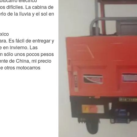
otocarro eléctrico
 difíciles. La cabina de
o de la lluvia y el sol en
xico
a. Es fácil de entregar y
e en invierno. Las
an sólo unos pocos pesos
nte de China, mi precio
de otros motocarros