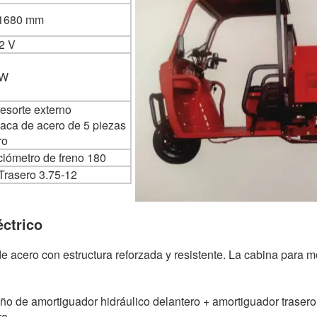
1680 mm
2 V
0W
esorte externo
laca de acero de 5 piezas
ro
ciómetro de freno 180
Trasero 3.75-12
éctrico
de acero con estructura reforzada y resistente. La cabina para m
eño de amortiguador hidráulico delantero + amortiguador trasero
ra.