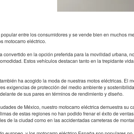
s popular entre los consumidores y se vende bien en muchos m
s motocarro eléctrico.
a convertido en la opción preferida para la movilidad urbana, no
omodidad. Estos vehículos destacan tanto en la trepidante vid
también ha acogido la moda de nuestras motos eléctricas. El mo
s exigencias de protección del medio ambiente y sostenibilidad
delante de sus pares en términos de rendimiento y diseño.
ciudades de México, nuestro motocarro eléctrica demuestra su 
climas de estas regiones no han podido frenar el éxito de venta
alles de la ciudad como en las accidentadas carreteras de mont
 europeo, y los motocarro eléctrico España son populares no só