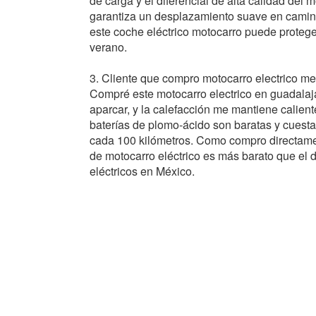
de carga y el diferencial de alta calidad del m
garantiza un desplazamiento suave en caminos
este coche eléctrico motocarro puede protegerl
verano.
3. Cliente que compro motocarro electrico me
Compré este motocarro electrico en guadalajar
aparcar, y la calefacción me mantiene calient
baterías de plomo-ácido son baratas y cuest
cada 100 kilómetros. Como compro directame
de motocarro eléctrico es más barato que el 
eléctricos en México.