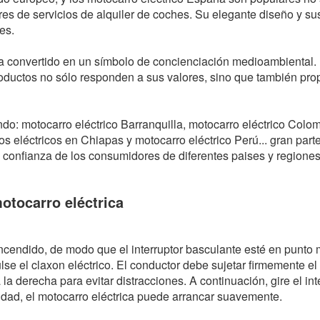
ores de servicios de alquiler de coches. Su elegante diseño y su
es.
ha convertido en un símbolo de concienciación medioambiental
oductos no sólo responden a sus valores, sino que también pro
o: motocarro eléctrico Barranquilla, motocarro eléctrico Colom
s eléctricos en Chiapas y motocarro eléctrico Perú... gran parte
la confianza de los consumidores de diferentes paises y regione
motocarro eléctrica
 encendido, de modo que el interruptor basculante esté en punto m
ulse el claxon eléctrico. El conductor debe sujetar firmemente e
 a la derecha para evitar distracciones. A continuación, gire el i
idad, el motocarro eléctrica puede arrancar suavemente.